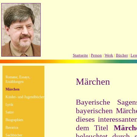
Startseite
|
Person
|
Werk
|
Bücher
|
Les
Romane, Essays,
Märchen
Erzählungen
Märchen
Kinder- und Jugendbücher
Bayerische Sagen
Lyrik
bayerischen Märch
Satire
dieses interessant
Biographien
dem Titel
Märch
Bavarica
beleuchtet durch 
Sachbücher