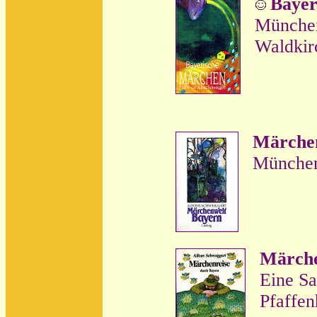
Bayer
München
Waldkir
Märche
München
Märche
Eine S
Pfaffe